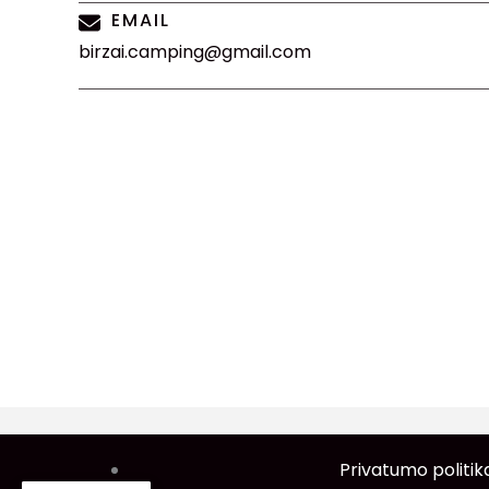
EMAIL
birzai.camping@gmail.com
Privatumo politi